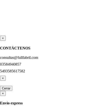
×
CONTÁCTENOS
consultas@fullfabril.com
03584940857
5493585617582
×
Cerrar
×
Envío express