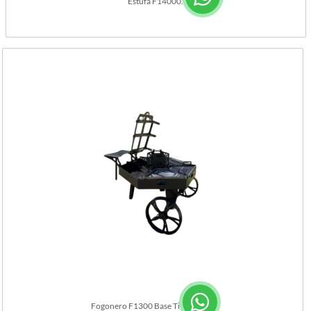
Estufa F14000.
Fogonero F1300 Base Tipo Carro.