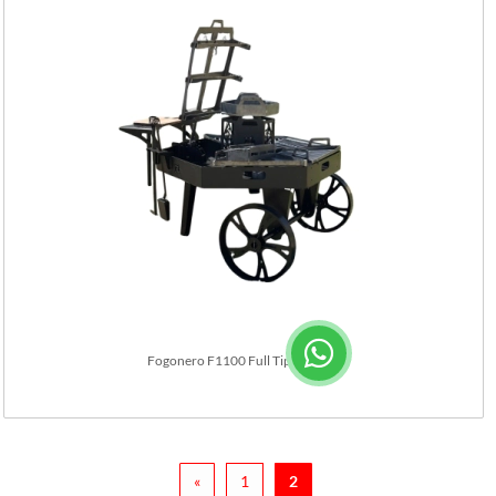
Fogonero F1100 Full Tipo Carro.
«
1
2