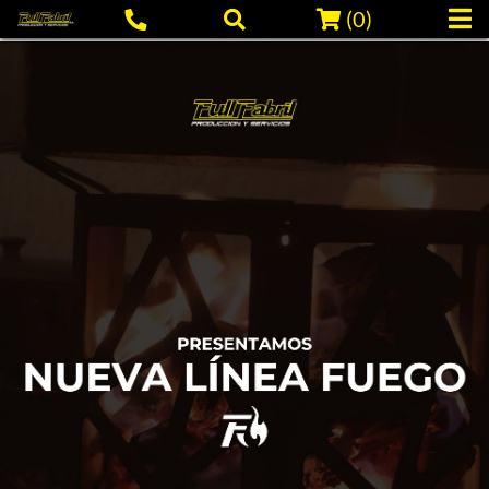
(
0
)