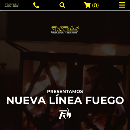
(
0
)