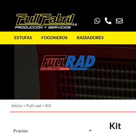
ESTUFAS
FOGONEROS
RADIADORES
Inicio
>
Full rad
>
Kit
Kit
Precios