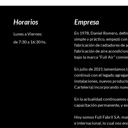
Horarios
Empresa
En 1978, Daniel Romero, defi
Lunes a Viernes:
simple y práctico, empezó con 
de 7:30 a 16:30 hs.
fabricación de radiadores de a
fabricación de aire acondicion
bajo la marca “Full Air” comi
En julio de 2021 lamentamos l
continuó con el legado agregan
instalaciones, nuevos producto
Cartelería) incorporando nue
En la actualidad continuamos 
capacitación permanente, y ex
Hoy somos Full Fabril S.A. mar
e internacional, lo cual nos en