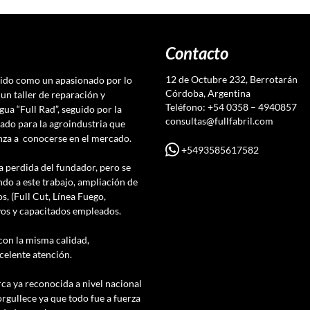
Contacto
12 de Octubre 232, Berrotarán
nido como un apasionado por lo
Córdoba, Argentina
un taller de reparación y
Teléfono: +54 0358 – 4940857
gua “Full Rad”, seguido por la
consultas@fullfabril.com
ado para la agroindustria que
enza a conocerse en el mercado.
+5493585617582
a perdida del fundador, pero se
do a este trabajo, ampliación de
s, (Full Cut, Línea Fuego,
vos y capacitados empleados.
con la misma calidad,
celente atención.
ca ya reconocida a nivel nacional
orgullece ya que todo fue a fuerza