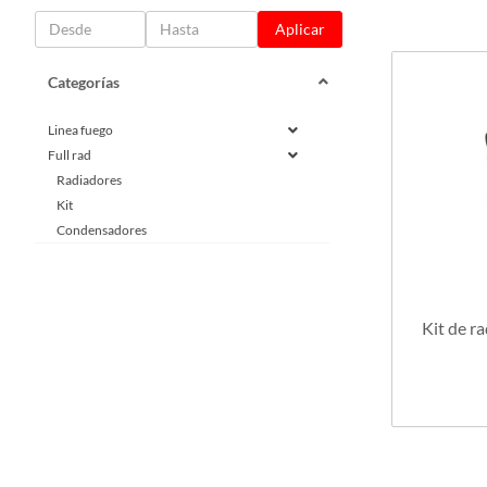
Aplicar
Categorías
Linea fuego
Full rad
Radiadores
Kit
Condensadores
Kit de ra