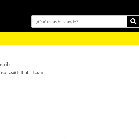
Categorías
ail:
nsultas@fullfabril.com