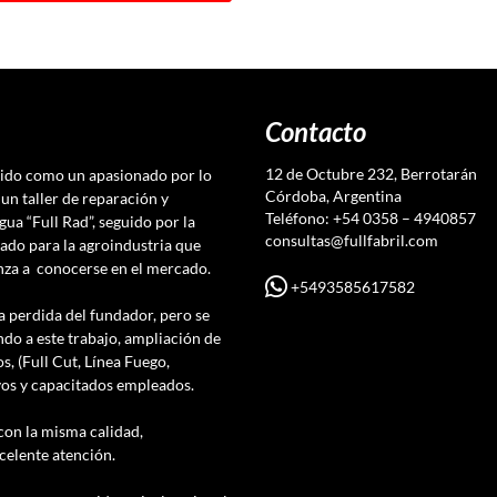
Contacto
12 de Octubre 232, Berrotarán
nido como un apasionado por lo
Córdoba, Argentina
un taller de reparación y
Teléfono: +54 0358 – 4940857
gua “Full Rad”, seguido por la
consultas@fullfabril.com
ado para la agroindustria que
enza a conocerse en el mercado.
+5493585617582
a perdida del fundador, pero se
do a este trabajo, ampliación de
s, (Full Cut, Línea Fuego,
vos y capacitados empleados.
con la misma calidad,
celente atención.